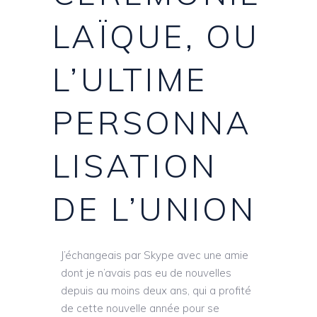
LAÏQUE, OU
L’ULTIME
PERSONNA
LISATION
DE L’UNION
J’échangeais par Skype avec une amie
dont je n’avais pas eu de nouvelles
depuis au moins deux ans, qui a profité
de cette nouvelle année pour se